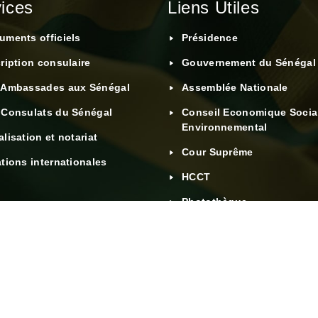
ices
Liens Utiles
uments officiels
Présidence
ription consulaire
Gouvernement du Sénégal
 Ambassades aux Sénégal
Assemblée Nationale
 Consulats du Sénégal
Conseil Economique Social
Environnemental
lisation et notariat
Cour Suprême
tions internationales
HCCT
Photothèque
Vidéothèque
Footer menu
 des Affaires étrangères
Mentions légal