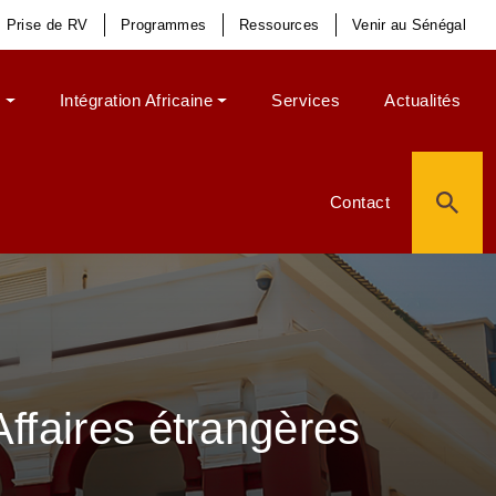
Prise de RV
Programmes
Ressources
Venir au Sénégal
e
Intégration Africaine
Services
Actualités
Contact
Affaires étrangères