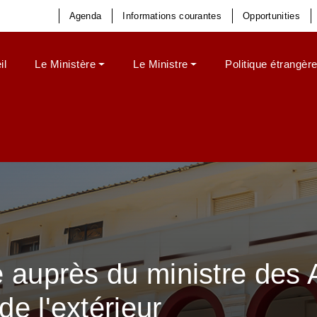
Menu top bar
Agenda
Informations courantes
Opportunities
al
il
Le Ministère
Le Ministre
Politique étrangèr
e auprès du ministre des 
de l'extérieur