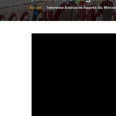
Fil d'Ariane
Accueil
Interview Exclusive Auprès Du Ministr