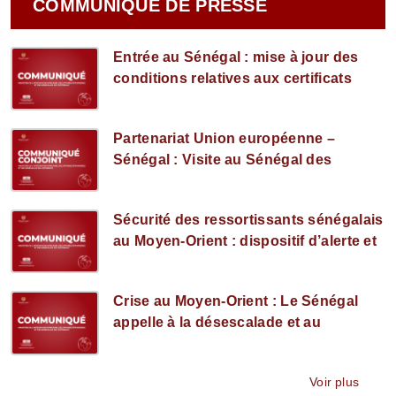
COMMUNIQUÉ DE PRESSE
Entrée au Sénégal : mise à jour des
conditions relatives aux certificats
internationaux de vaccination.
Partenariat Union européenne –
Sénégal : Visite au Sénégal des
Commissaires européens aux
Partenariats internationaux et aux
Sécurité des ressortissants sénégalais
Affaires intérieures et à la migration.
au Moyen-Orient : dispositif d’alerte et
mesures de précaution.
Crise au Moyen-Orient : Le Sénégal
appelle à la désescalade et au
dialogue.
Voir plus